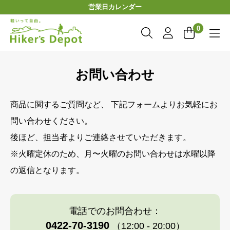
コ
営業日カレンダー
ン
Hiker'sDepot
テ
0
ン
ツ
に
お問い合わせ
ス
キ
ッ
商品に関するご質問など、 下記フォームよりお気軽にお
プ
す
問い合わせください。
る
後ほど、担当者よりご連絡させていただきます。
※火曜定休のため、月〜火曜のお問い合わせは水曜以降
の返信となります。
電話でのお問合わせ：
0422-70-3190
（12:00 - 20:00）