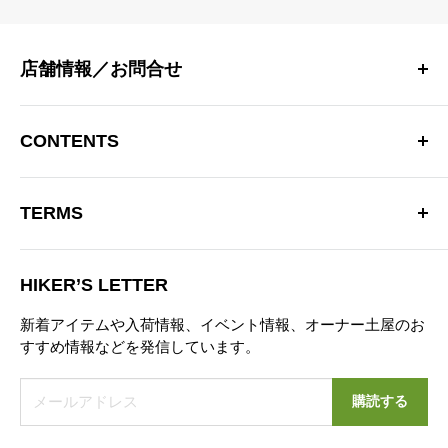
店舗情報／お問合せ
〒181-0013 東京都三鷹市下連雀 4-15-33 日生三鷹マンシ
ョン2F
CONTENTS
三鷹駅南口より徒歩10分
OPEN：12:00～20:00（火曜定休）
Hiker’s Depotについて
※営業時間を変更する場合があります。
TERMS
商品一覧
TEL：0422-70-3190
ブランド
特定商取引法に基づく表記
お問い合わせフォーム
ブログ
HIKER’S LETTER
プライバシーポリシー
ニュース
新着アイテムや入荷情報、イベント情報、オーナー土屋のお
お問い合わせ
すすめ情報などを発信しています。
営業日カレンダー
メールアドレス
購読する