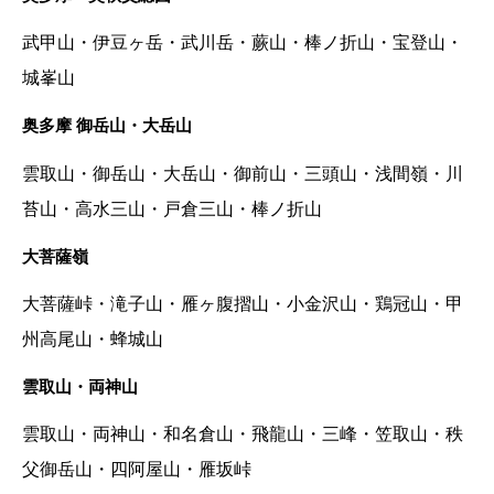
武甲山・伊豆ヶ岳・武川岳・蕨山・棒ノ折山・宝登山・
城峯山
奥多摩 御岳山・大岳山
雲取山・御岳山・大岳山・御前山・三頭山・浅間嶺・川
苔山・高水三山・戸倉三山・棒ノ折山
大菩薩嶺
大菩薩峠・滝子山・雁ヶ腹摺山・小金沢山・鶏冠山・甲
州高尾山・蜂城山
雲取山・両神山
雲取山・両神山・和名倉山・飛龍山・三峰・笠取山・秩
父御岳山・四阿屋山・雁坂峠