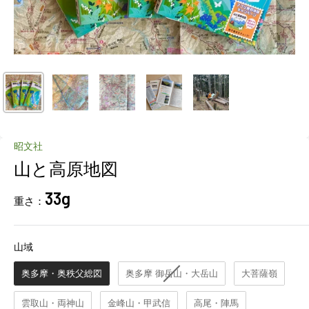
昭文社
山と高原地図
33g
重さ：
山域
山域
奥多摩・奥秩父総図
奥多摩 御岳山・大岳山
大菩薩嶺
雲取山・両神山
金峰山・甲武信
高尾・陣馬