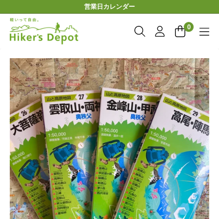
コ
営業日カレンダー
ン
Hiker'sDepot
テ
0
ン
ツ
に
ス
キ
ッ
プ
す
る