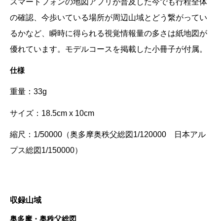
スマートフォンの地図アプリが普及した今でも行程全体
の確認、今歩いている場所が周辺山域とどう繋がってい
るかなど、
瞬時に得られる視覚
情報量の多さは紙地図が
優れています。モデルコースを掲載した小冊子が付属。
仕様
重量：33g
サイズ：18.5cm x 10cm
縮尺：1/50000（
奥多摩奥秩父総図1/120000 日本アル
プス総図1/150000）
収録山域
奥多摩・奥秩父総図