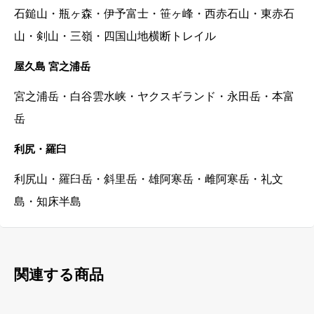
石鎚山・瓶ヶ森・伊予富士・笹ヶ峰・西赤石山・東赤石
山・剣山・三嶺・四国山地横断トレイル
屋久島 宮之浦岳
宮之浦岳・白谷雲水峡・ヤクスギランド・永田岳・本富
岳
利尻・羅臼
利尻山・羅臼岳・
斜里岳・
雄阿寒岳・
雌阿寒岳・
礼文
島
・知床半島
関連する商品