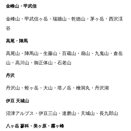
金峰山・甲武信
金峰山・甲武信ヶ岳・瑞牆山・乾徳山・茅ヶ岳・西沢渓
谷
高尾・陣馬
高尾山・陣馬山・生藤山・百蔵山・扇山・九鬼山・倉岳
山・高川山・御正体山・石老山
丹沢
丹沢山・蛭ヶ岳・大山・塔ノ岳・檜洞丸・丹沢湖
伊豆 天城山
沼津アルプス・伊豆三山・達磨山・天城山・長九郎山
八ヶ岳 蓼科・美ヶ原・霧ヶ峰