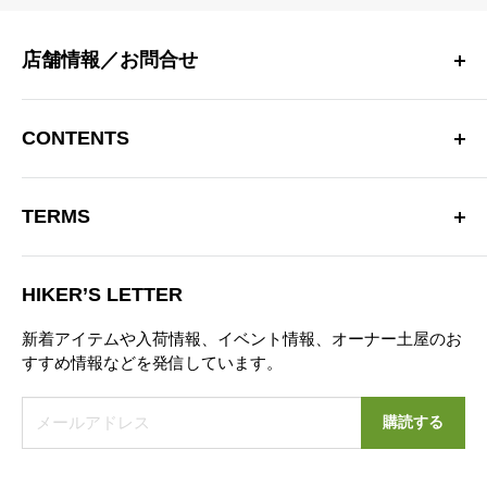
店舗情報／お問合せ
〒181-0013 東京都三鷹市下連雀 4-15-33 日生三鷹マンシ
ョン2F
CONTENTS
三鷹駅南口より徒歩10分
OPEN：12:00～20:00（火曜定休）
Hiker’s Depotについて
※営業時間を変更する場合があります。
TERMS
商品一覧
TEL：0422-70-3190
ブランド
特定商取引法に基づく表記
お問い合わせフォーム
ブログ
HIKER’S LETTER
プライバシーポリシー
ニュース
新着アイテムや入荷情報、イベント情報、オーナー土屋のお
お問い合わせ
すすめ情報などを発信しています。
営業日カレンダー
メールアドレス
購読する