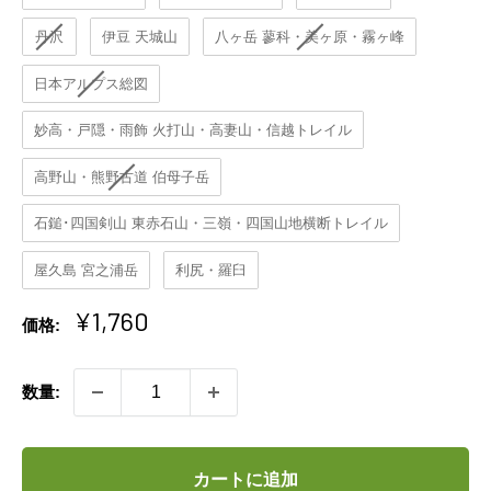
丹沢
伊豆 天城山
八ヶ岳 蓼科・美ヶ原・霧ヶ峰
日本アルプス総図
妙高・戸隠・雨飾 火打山・高妻山・信越トレイル
高野山・熊野古道 伯母子岳
石鎚･四国剣山 東赤石山・三嶺・四国山地横断トレイル
屋久島 宮之浦岳
利尻・羅臼
販
¥1,760
価格:
売
価
数量:
格
カートに追加