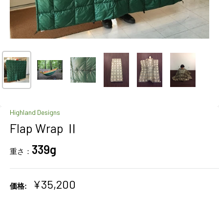
Highland Designs
Flap Wrap Ⅱ
339g
重さ：
販
¥35,200
価格:
売
価
格