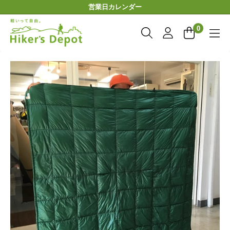
コ
営業日カレンダー
ン
Hiker'sDepot
テ
0
ン
ツ
に
ス
キ
ッ
プ
す
る