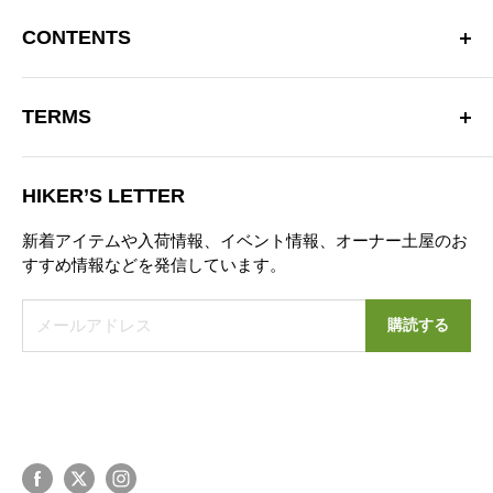
〒181-0013 東京都三鷹市下連雀 4-15-33 日生三鷹マンシ
ョン2F
CONTENTS
三鷹駅南口より徒歩10分
OPEN：12:00～20:00（火曜定休）
Hiker’s Depotについて
※営業時間を変更する場合があります。
TERMS
商品一覧
TEL：0422-70-3190
ブランド
特定商取引法に基づく表記
お問い合わせフォーム
ブログ
HIKER’S LETTER
プライバシーポリシー
ニュース
新着アイテムや入荷情報、イベント情報、オーナー土屋のお
お問い合わせ
すすめ情報などを発信しています。
営業日カレンダー
メールアドレス
購読する