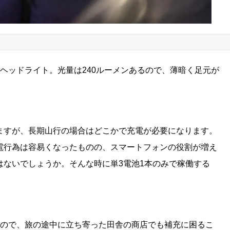
量ヘッドライト。光量は
240ルーメンあるので、薄暗く足元が
。
ますが、長期山行の場合はどこかで充電が必要になります。
電行為は容易くなったものの、
スマートフォンの役割が増え
はないでしょうか。
そんな時に単3電池1本のみで稼働する
ので、旅の途中に立ち寄った田舎の商店でも補充に困るこ