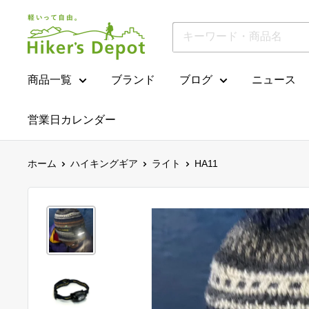
コ
Hiker'sDepot
ン
テ
ン
ツ
商品一覧
ブランド
ブログ
ニュース
に
ス
営業日カレンダー
キ
ッ
プ
ホーム
ハイキングギア
ライト
HA11
す
る