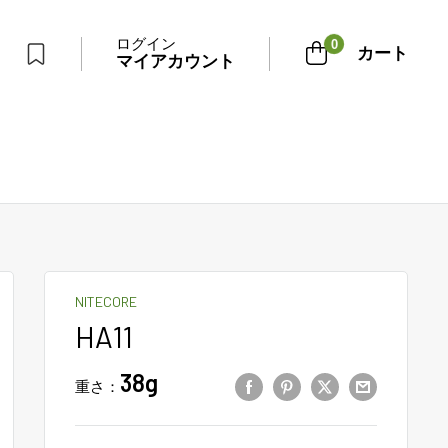
ログイン
0
カート
マイアカウント
NITECORE
HA11
38g
重さ：