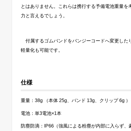
とはありません。これらは
携行する予備電池重量を考
力と言えるでしょう。
付属するゴムバンドをバンジーコードへ変更したり
軽量化も可能です。
仕様
重量：38g （本体 25g、バンド 13g、クリップ 6g 
電池：単3電池×1本
防塵防滴：IP66（
強風による粉塵が内部に入らず、