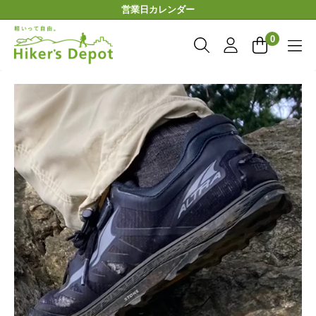
コ
営業日カレンダー
ン
Hiker'sDepot
テ
0
ン
ツ
に
ス
キ
ッ
プ
す
る