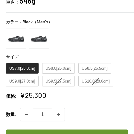
546g
重さ：
カラー
カラー
-
Black（Men's）
サイズ
サイズ
US7.0[25.0cm]
US8.0[26.0cm]
US8.5[26.5cm]
US9.0[27.0cm]
US9.5[27.5cm]
US10.0[28.0cm]
販
¥25,300
価格:
売
価
数量:
格