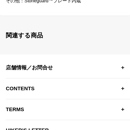
その他：
Stoneguard™プレート内蔵
関連する商品
店舗情報／お問合せ
〒181-0013 東京都三鷹市下連雀 4-15-33 日生三鷹マンシ
ョン2F
CONTENTS
三鷹駅南口より徒歩10分
OPEN：12:00～20:00（火曜定休）
Hiker’s Depotについて
※営業時間を変更する場合があります。
TERMS
商品一覧
TEL：0422-70-3190
ブランド
特定商取引法に基づく表記
お問い合わせフォーム
ブログ