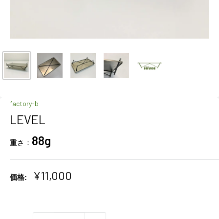
factory-b
LEVEL
88g
重さ：
販
¥11,000
価格:
売
価
格