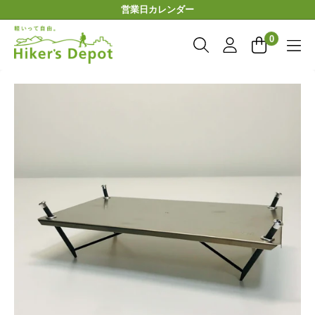
コ
営業日カレンダー
ン
Hiker'sDepot
テ
0
ン
ツ
に
ス
キ
ッ
プ
す
る