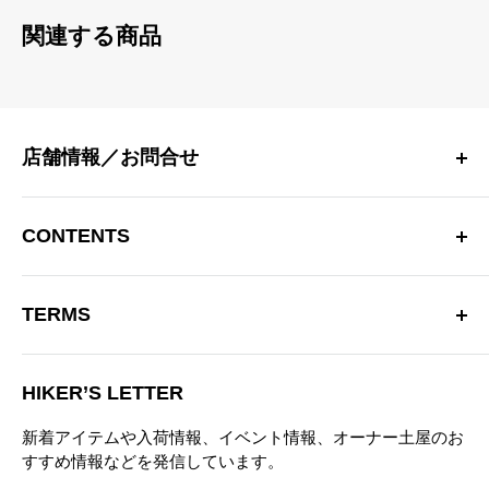
関連する商品
店舗情報／お問合せ
〒181-0013 東京都三鷹市下連雀 4-15-33 日生三鷹マンシ
ョン2F
CONTENTS
三鷹駅南口より徒歩10分
OPEN：12:00～20:00（火曜定休）
Hiker’s Depotについて
※営業時間を変更する場合があります。
TERMS
商品一覧
TEL：0422-70-3190
ブランド
特定商取引法に基づく表記
お問い合わせフォーム
ブログ
HIKER’S LETTER
プライバシーポリシー
ニュース
新着アイテムや入荷情報、イベント情報、オーナー土屋のお
お問い合わせ
すすめ情報などを発信しています。
営業日カレンダー