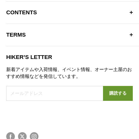
〒181-0013 東京都三鷹市下連雀 4-15-33 日生三鷹マンシ
ョン2F
CONTENTS
三鷹駅南口より徒歩10分
OPEN：12:00～20:00（火曜定休）
Hiker’s Depotについて
※営業時間を変更する場合があります。
TERMS
商品一覧
TEL：0422-70-3190
ブランド
特定商取引法に基づく表記
お問い合わせフォーム
ブログ
HIKER’S LETTER
プライバシーポリシー
ニュース
新着アイテムや入荷情報、イベント情報、オーナー土屋のお
お問い合わせ
すすめ情報などを発信しています。
営業日カレンダー
メールアドレス
購読する