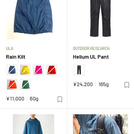
ULA
OUTDOOR RESEARCH
Rain Kilt
Helium UL Pant
カラー
カラー
販
¥24,200
165g
売
価
販
¥11,000
60g
格
売
価
格