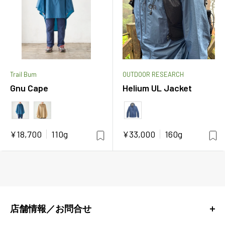
Trail Bum
OUTDOOR RESEARCH
Gnu Cape
Helium UL Jacket
カラー
カラー
販
販
¥18,700
110g
¥33,000
160g
売
売
価
価
格
格
店舗情報／お問合せ