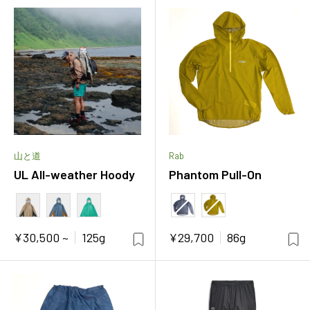
格
格
山と道
Rab
UL All-weather Hoody
Phantom Pull-On
カラー
カラー
販
販
¥30,500 ~
125g
¥29,700
86g
売
売
価
価
格
格