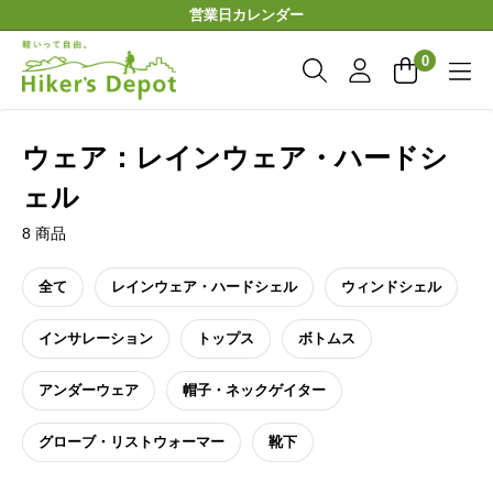
コ
営業日カレンダー
ン
Hiker'sDepot
テ
0
ン
ツ
に
ウェア
レインウェア・ハードシ
ス
キ
ェル
ッ
プ
8 商品
す
る
全て
レインウェア・ハードシェル
ウィンドシェル
インサレーション
トップス
ボトムス
アンダーウェア
帽子・ネックゲイター
グローブ・リストウォーマー
靴下