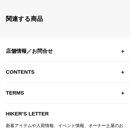
関連する商品
店舗情報／お問合せ
〒181-0013 東京都三鷹市下連雀 4-15-33 日生三鷹マンシ
ョン2F
CONTENTS
三鷹駅南口より徒歩10分
OPEN：12:00～20:00（火曜定休）
Hiker’s Depotについて
※営業時間を変更する場合があります。
TERMS
商品一覧
TEL：0422-70-3190
ブランド
特定商取引法に基づく表記
お問い合わせフォーム
ブログ
HIKER’S LETTER
プライバシーポリシー
ニュース
新着アイテムや入荷情報、イベント情報、オーナー土屋のお
お問い合わせ