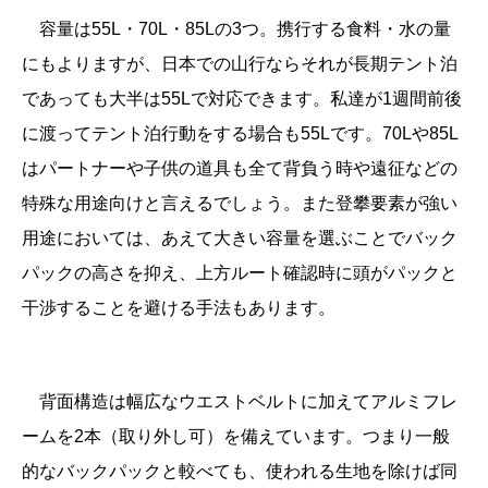
容量は55L・70L・85Lの3つ
。
携行する食料・水の量
にもよりますが、日本での山行ならそれが長期テント泊
であっても
大半は55Lで対応できます。私達が1週間前後
に渡ってテント泊行動をする場合も55Lです。70Lや85L
はパートナーや子供の道具も全て背負う時や遠征などの
特殊な用途向けと言えるでしょう。また
登攀要素が強い
用途においては、あえて大きい容量を選ぶことでバック
パックの高さを抑え、上方ルート確認時に頭がパックと
干渉することを避ける手法もあります。
背面構造は幅広な
ウエストベルトに加えてアルミフレ
ームを2本（取り外し可）を備えています。つまり一般
的なバックパックと較べても、使われる生地を除けば同