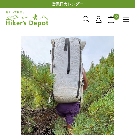
コ
営業日カレンダー
ン
Hiker'sDepot
テ
0
ン
ツ
に
ス
キ
ッ
プ
す
る