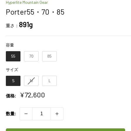
Hyperlite Mountain Gear
Porter55・70・85
891g
重さ：
容量
容量
55
70
85
サイズ
サイズ
S
M
L
販
¥72,600
価格:
売
価
数量:
格