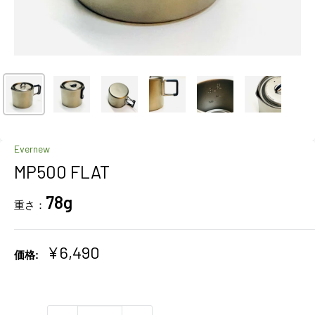
Evernew
MP500 FLAT
78g
重さ：
販
¥6,490
価格:
売
価
格