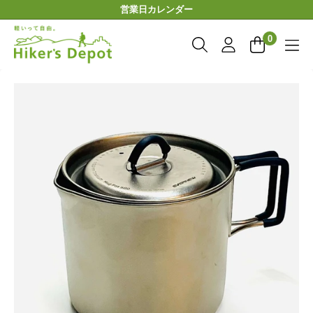
コ
営業日カレンダー
ン
Hiker'sDepot
テ
0
ン
ツ
に
ス
キ
ッ
プ
す
る