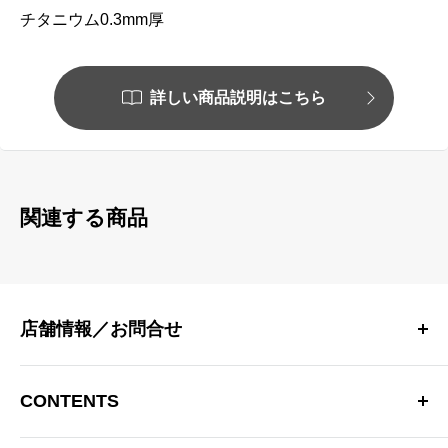
チタニウム0.3mm厚
詳しい商品説明はこちら
関連する商品
店舗情報／お問合せ
〒181-0013 東京都三鷹市下連雀 4-15-33 日生三鷹マンシ
ョン2F
CONTENTS
三鷹駅南口より徒歩10分
OPEN：12:00～20:00（火曜定休）
Hiker’s Depotについて