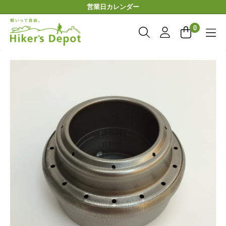
コ
営業日カレンダー
ン
Hiker'sDepot
テ
0
ン
ツ
に
ス
キ
ッ
プ
す
る