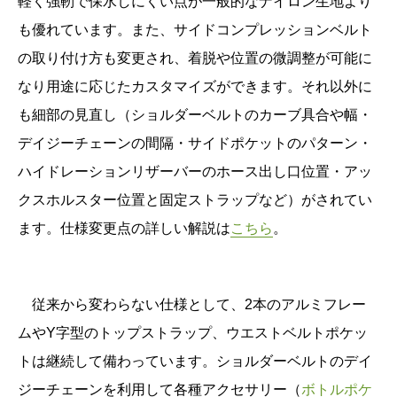
軽く強靭で保水しにくい点が一般的なナイロン生地より
も優れています。
また、
サイドコンプレッションベルト
の取り付け方も変更され、着脱や位置の微調整が可能に
なり用途に応じたカスタマイズができます。それ
以外に
も細部の見直し（ショルダーベルトのカーブ具合や幅・
デイジーチェーンの間隔・サイドポケットのパターン・
ハイドレーションリザーバーのホース出し口位置・アッ
クスホルスター位置と固定ストラップなど）がされてい
ます。仕様変更点の詳しい解説は
こちら
。
従来から変わらない仕様として、2本のアルミフレー
ムやY字型のトップストラップ、ウエストベルトポケッ
トは継続して備わっています。ショルダーベルトの
デイ
ジーチェーンを利用して各種アクセサリー（
ボトルポケ