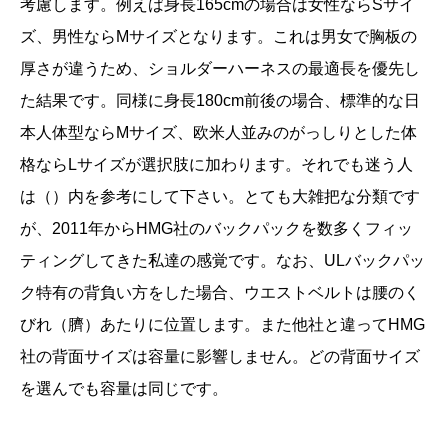
考慮します。
例えば身長165cmの場合は女性ならSサイ
ズ、男性ならMサイズとなります。これは
男女で胸板の
厚さが違うため、ショルダーハーネスの最適長を優先し
た結果です。同様に身長180cm前後の場合、標準的な日
本人体型ならMサイズ、欧米人並みのがっしりとした体
格ならLサイズが選択肢に加わります。
それでも迷う人
は（）内を参考にして下さい。
とても大雑把な分類です
が、
2011年から
HMG社のバックパックを数多くフィッ
ティングしてきた私達の感覚です。なお、ULバックパッ
ク特有の背負い方をした場合、
ウエストベルトは腰のく
びれ（臍）あたりに位置します。また他社と違ってHMG
社の背面サイズは容量に影響しません。どの背面サイズ
を選んでも
容量は同じです。