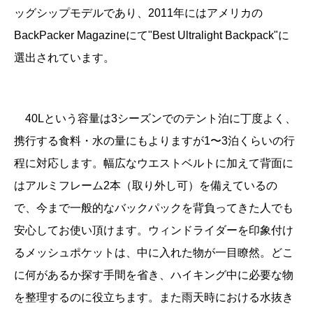
ッグシップ
モデルであり、2011年にはアメリカの
BackPacker Magazineにて"Best Ultralight Backpack"に
選出されています。
40Lという容量は3シーズンでのテント泊に丁度よく、
携行する食料・水の量にもよりますが1〜3泊くらいの行
程に対応します。幅広な
ウエストベルトに加えて背面に
はアルミフレーム2本（取り外し可）を備えているの
で
、今まで一般的なバックパックを背負ってきた人でも
安心してお使い頂けます。
ウィンドライダーを印象付け
るメッシュポケットは、中に入れた物が一目瞭然。どこ
に何があるか探す手間を省き、ハイキング中に必要な物
を整理するのに役立ちます。また雨天時における水抜き