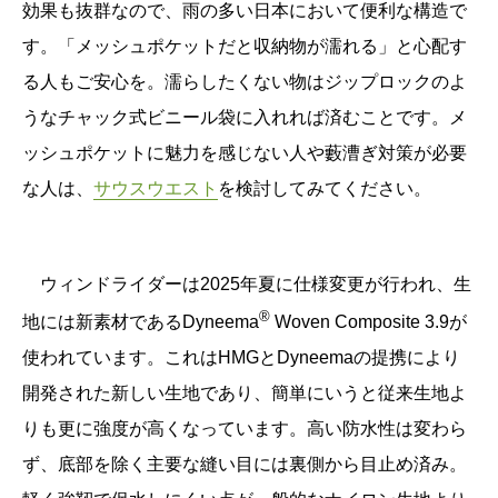
効果も抜群なので、雨の多い日本において便利な構造で
す。「メッシュポケットだと収納物が濡れる」と心配す
る人もご安心を。
濡らしたくない物はジップロックのよ
うなチャック式ビニール袋に入れれば済むことです。
メ
ッシュポケットに魅力を感じない人や藪漕ぎ対策が必要
な人は、
サウスウエスト
を検討してみてください。
ウィンドライダーは2025年夏に仕様変更が行われ、生
®
地には新素材である
Dyneema
Woven Composite 3.9が
使われています。これはHMGと
Dyneemaの提携により
開発された新しい生地であり、簡単にいうと従来生地よ
りも更に強度が高くなっています。
高い防水性は変わら
ず、底部を除く主要な縫い目には裏側から目止め済み。