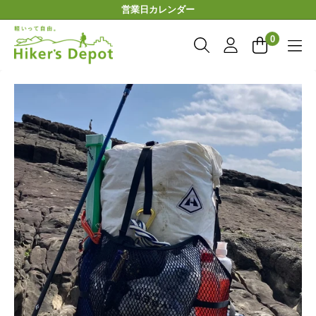
コ
営業日カレンダー
ン
Hiker'sDepot
テ
0
ン
ツ
に
ス
キ
ッ
プ
す
る