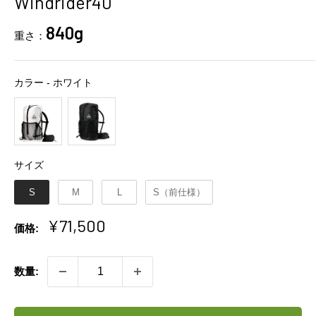
Windrider40
840g
重さ：
カラー
カラー
-
ホワイト
サイズ
サイズ
S
M
L
S（前仕様）
販
¥71,500
価格:
売
価
数量:
格