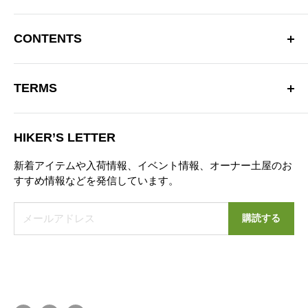
〒181-0013 東京都三鷹市下連雀 4-15-33 日生三鷹マンシ
ョン2F
CONTENTS
三鷹駅南口より徒歩10分
OPEN：12:00～20:00（火曜定休）
Hiker’s Depotについて
※営業時間を変更する場合があります。
TERMS
商品一覧
TEL：0422-70-3190
ブランド
特定商取引法に基づく表記
お問い合わせフォーム
ブログ
HIKER’S LETTER
プライバシーポリシー
ニュース
新着アイテムや入荷情報、イベント情報、オーナー土屋のお
お問い合わせ
すすめ情報などを発信しています。
営業日カレンダー
メールアドレス
購読する