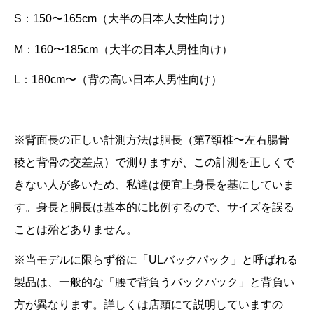
S：150〜165cm
（大半の
日本人女性向け）
M：160〜185cm
（大半の
日本人男性向け）
L：180cm〜（背の高い
日本人男性向け）
※背面長の正しい計測方法は胴長（第7頸椎〜左右腸骨
稜と背骨の交差点）で測りますが、この計測を正しくで
きない人が多いため、私達は便宜上身長を基にしていま
す。身長と胴長は基本的に比例するので、サイズを誤る
ことは殆どありません。
※当モデルに限らず俗に「ULバックパック」と呼ばれる
製品は、一般的な「腰で背負うバックパック」と背負い
方が異なります。詳しくは店頭にて説明していますの