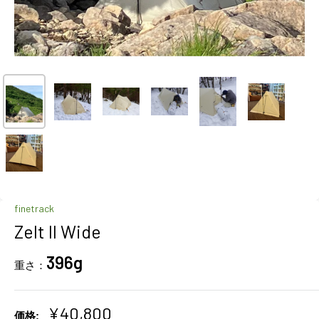
finetrack
Zelt II Wide
396g
重さ：
販
¥40,800
価格: