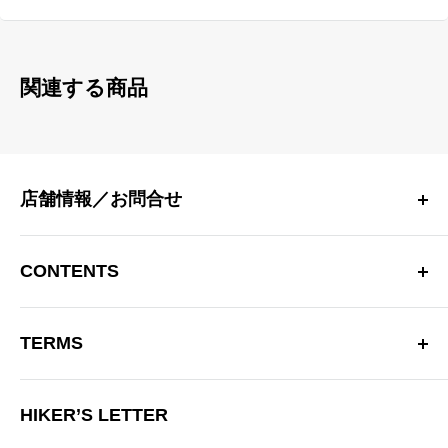
関連する商品
店舗情報／お問合せ
〒181-0013 東京都三鷹市下連雀 4-15-33 日生三鷹マンシ
ョン2F
CONTENTS
三鷹駅南口より徒歩10分
OPEN：12:00～20:00（火曜定休）
Hiker’s Depotについて
※営業時間を変更する場合があります。
TERMS
商品一覧
TEL：0422-70-3190
ブランド
特定商取引法に基づく表記
お問い合わせフォーム
ブログ
HIKER’S LETTER
プライバシーポリシー
ニュース