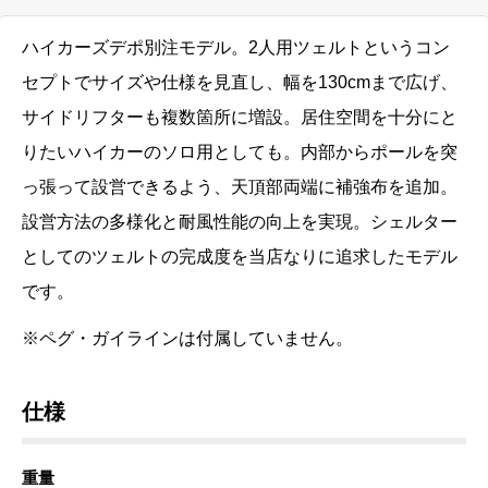
ハイカーズデポ別注モデル。2
人用ツェルトというコン
セプトでサイズや仕様を見直し、幅を
130cm
まで広げ、
サイドリフターも複数箇所に増設。居住空間を十分にと
りたいハイカーのソロ用としても。内部からポールを突
っ張って設営できるよう、天頂部両端に補強布を追加。
設営方法の多様化と耐風性能の向上を実現。シェルター
としてのツェルトの完成度を当店なりに追求したモデル
です。
※ペグ・ガイラインは付属していません。
仕様
重量