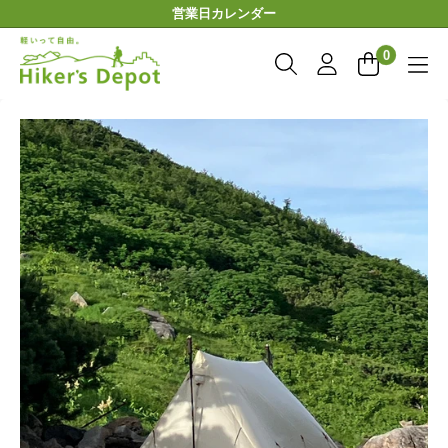
コ
営業日カレンダー
ン
Hiker'sDepot
テ
0
ン
ツ
に
ス
キ
ッ
プ
す
る