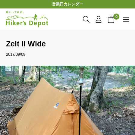
コ
営業日カレンダー
ン
Hiker'sDepot
テ
0
ン
ツ
に
Zelt II Wide
ス
キ
2017/09/09
ッ
プ
す
る