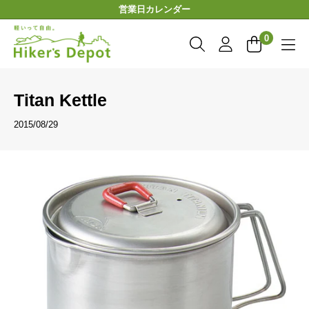
コ
営業日カレンダー
ン
Hiker'sDepot
テ
0
ン
ツ
に
Titan Kettle
ス
キ
2015/08/29
ッ
プ
す
る