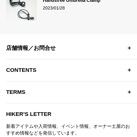
Handsfree Umbrella Clamp
2023/01/28
店舗情報／お問合せ
〒181-0013 東京都三鷹市下連雀 4-15-33 日生三鷹マンシ
ョン2F
CONTENTS
三鷹駅南口より徒歩10分
OPEN：12:00～20:00（火曜定休）
Hiker’s Depotについて
※営業時間を変更する場合があります。
TERMS
商品一覧
TEL：0422-70-3190
ブランド
特定商取引法に基づく表記
お問い合わせフォーム
ブログ
HIKER’S LETTER
プライバシーポリシー
ニュース
新着アイテムや入荷情報、イベント情報、オーナー土屋のお
お問い合わせ
すすめ情報などを発信しています。