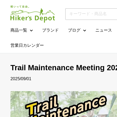
コ
Hiker'sDepot
ン
テ
ン
ツ
商品一覧
ブランド
ブログ
ニュース
に
ス
営業日カレンダー
キ
ッ
プ
す
Trail Maintenance Mee
る
2025/09/01