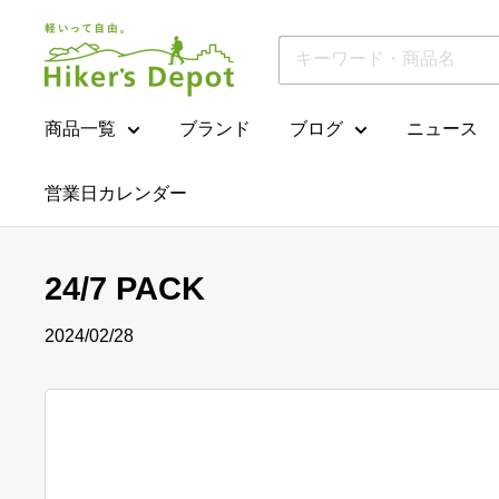
コ
Hiker'sDepot
ン
テ
ン
ツ
商品一覧
ブランド
ブログ
ニュース
に
ス
営業日カレンダー
キ
ッ
プ
す
24/7 PACK
る
2024/02/28