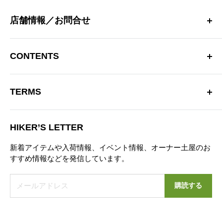
店舗情報／お問合せ
〒181-0013 東京都三鷹市下連雀 4-15-33 日生三鷹マンシ
ョン2F
CONTENTS
三鷹駅南口より徒歩10分
OPEN：12:00～20:00（火曜定休）
Hiker’s Depotについて
※営業時間を変更する場合があります。
TERMS
商品一覧
TEL：0422-70-3190
ブランド
特定商取引法に基づく表記
お問い合わせフォーム
ブログ
HIKER’S LETTER
プライバシーポリシー
ニュース
新着アイテムや入荷情報、イベント情報、オーナー土屋のお
お問い合わせ
すすめ情報などを発信しています。
営業日カレンダー
メールアドレス
購読する