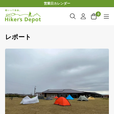
コ
営業日カレンダー
ン
Hiker'sDepot
テ
0
ン
ツ
に
レポート
ス
キ
ッ
プ
す
る