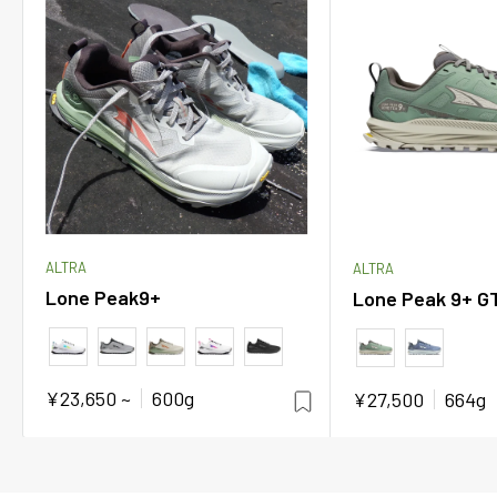
ALTRA
ALTRA
Lone Peak9+
Lone Peak 9+ G
カラー
カラー
販
¥23,650 ~
600g
販
¥27,500
664g
売
売
価
価
格
格