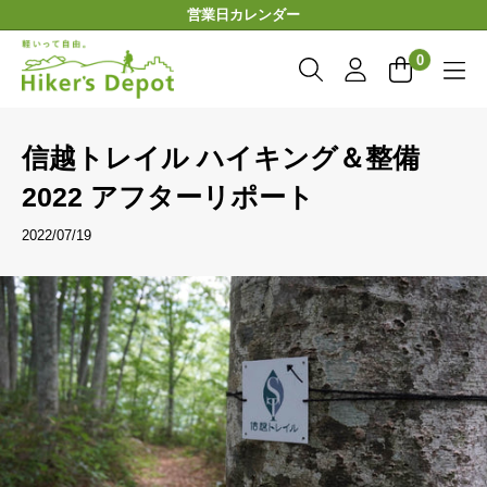
コ
営業日カレンダー
ン
Hiker'sDepot
テ
0
ン
ツ
に
信越トレイル ハイキング＆整備
ス
キ
2022 アフターリポート
ッ
プ
2022/07/19
す
る